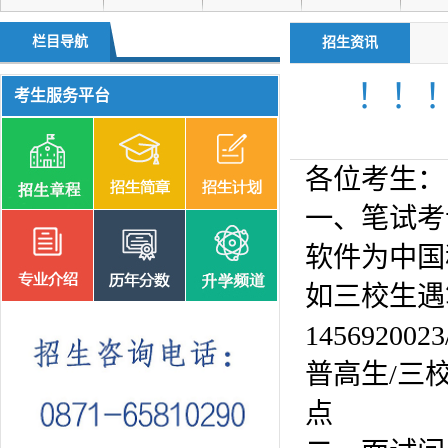
升学频道
单独招生
栏目导航
招生资讯
！！
考生服务平台
各位考生：
一、笔试考
软件为中国移
如三校生遇
1456920023
普高生/三
点