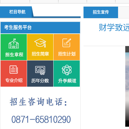
升学频道
单独招生
栏目导航
招生宣传
财学致
考生服务平台