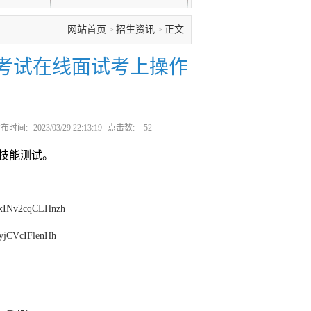
网站首页
招生资讯
正文
>
>
生考试在线面试考上操作
布时间:
2023/03/29 22:13:19
点击数:
52
技能测试。
DxINv2cqCLHnzh
xyjCVcIFlenHh